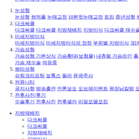
눈성형
눈성형
쌍꺼풀
눈매교정
10분컷눈매교정
트임
중년성형
다크써클
다크써클
다크써클
지방재배치
지방이식
다크써클 재수
미세지방이식
미세지방이식
미세지방이식의 장점
부위별 지방이식
3D
가슴성형
가슴성형 기본상식
가슴확대(보형물)
내츄럴 가슴라인
출
가슴 재수술
여유증
쁘띠성형
슈링크리프팅
보톡스
필러
윤곽주사
커뮤니티
공지사항
방송출연
언론보도
오브제이벤트
원장님칼럼
전후사진/후기
수술후기
전후사진
전후셀카
리얼모델모집
지방재배치
다크써클
다크써클
지방재배치