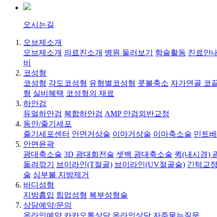
오시는길
오브제소개
오브제소개
의료진소개
병원 둘러보기
학술활동
진료안내
비
코성형
코성형
각도코성형
유형별코성형
콧볼축소
자가연골 코
형
실비혜택
코성형의 재료
하안검
듀얼하안검
복합하안검
AMP 안검외반교정
동안/줄기세포
줄기세포센터
안면거상술
이마거상술
이마축소술
민트베
안면윤곽
광대축소술
3D 광대회전술
셋백 광대축소술
퀵(내시경)
돌려깎기
브이라인(T절골)
브이라인(UV절골술)
긴턱교정
술
심부볼 지방제거
바디성형
지방흡입
힙업성형
복부성형술
상담예약/문의
온라인예약
카카오톡상담
온라인상담
자주묻는질문