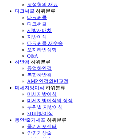
코성형의 재료
다크써클
하위분류
다크써클
다크써클
지방재배치
지방이식
다크써클 재수술
오지라인성형
Q&A
하안검
하위분류
듀얼하안검
복합하안검
AMP 안검외반교정
미세지방이식
하위분류
미세지방이식
미세지방이식의 장점
부위별 지방이식
3D지방이식
동안/줄기세포
하위분류
줄기세포센터
안면거상술