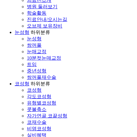
의료진소개
병원 둘러보기
학술활동
진료안내/오시는길
오브제 보유장비
눈성형
하위분류
눈성형
쌍꺼풀
눈매교정
10분컷눈매교정
트임
중년성형
쌍꺼풀재수술
코성형
하위분류
코성형
각도코성형
유형별코성형
콧볼축소
자가연골 코끝성형
코재수술
비염코성형
실비혜택