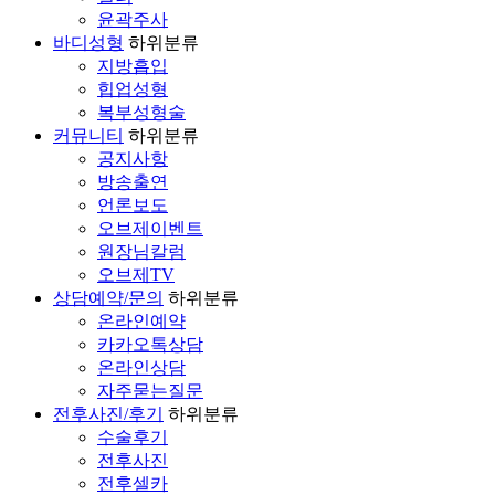
윤곽주사
바디성형
하위분류
지방흡입
힙업성형
복부성형술
커뮤니티
하위분류
공지사항
방송출연
언론보도
오브제이벤트
원장님칼럼
오브제TV
상담예약/문의
하위분류
온라인예약
카카오톡상담
온라인상담
자주묻는질문
전후사진/후기
하위분류
수술후기
전후사진
전후셀카