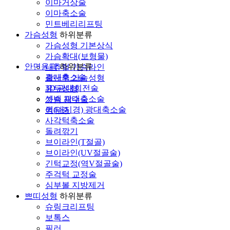
이마거상술
이마축소술
민트베리리프팅
가슴성형
하위분류
가슴성형 기본상식
가슴확대(보형물)
안면윤곽
하위분류
내츄럴 가슴라인
광대축소술
출산후 가슴성형
3D 광대회전술
유두성형
셋백 광대축소술
가슴 재수술
퀵(내시경) 광대축소술
여유증
사각턱축소술
돌려깎기
브이라인(T절골)
브이라인(UV절골술)
긴턱교정(역V절골술)
주걱턱 교정술
심부볼 지방제거
쁘띠성형
하위분류
슈링크리프팅
보톡스
필러