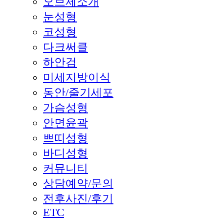
오브제소개
눈성형
코성형
다크써클
하안검
미세지방이식
동안/줄기세포
가슴성형
안면윤곽
쁘띠성형
바디성형
커뮤니티
상담예약/문의
전후사진/후기
ETC