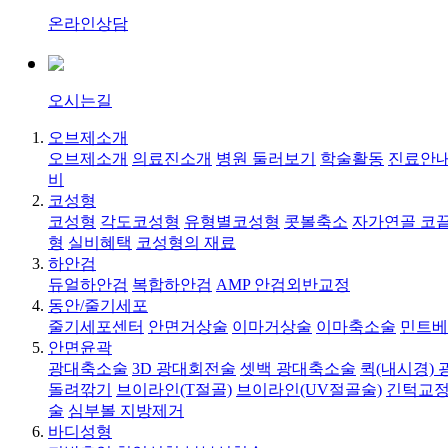
온라인상담
오시는길
오브제소개
오브제소개
의료진소개
병원 둘러보기
학술활동
진료안내
비
코성형
코성형
각도코성형
유형별코성형
콧볼축소
자가연골 코
형
실비혜택
코성형의 재료
하안검
듀얼하안검
복합하안검
AMP 안검외반교정
동안/줄기세포
줄기세포센터
안면거상술
이마거상술
이마축소술
민트베
안면윤곽
광대축소술
3D 광대회전술
셋백 광대축소술
퀵(내시경)
돌려깎기
브이라인(T절골)
브이라인(UV절골술)
긴턱교정
술
심부볼 지방제거
바디성형