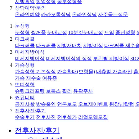
지방흡입
힙업성형
복부성형술
상담예약/문의
온라인예약
카카오톡상담
온라인상담
자주묻는질문
눈성형
눈성형
쌍꺼풀
눈매교정
10분컷눈매교정
트임
중년성형
다크써클
다크써클
다크써클
지방재배치
지방이식
다크써클 재수
미세지방이식
미세지방이식
미세지방이식의 장점
부위별 지방이식
3D
가슴성형
가슴성형 기본상식
가슴확대(보형물)
내츄럴 가슴라인
출
가슴 재수술
여유증
쁘띠성형
슈링크리프팅
보톡스
필러
윤곽주사
커뮤니티
공지사항
방송출연
언론보도
오브제이벤트
원장님칼럼
전후사진/후기
수술후기
전후사진
전후셀카
리얼모델모집
전후사진/후기