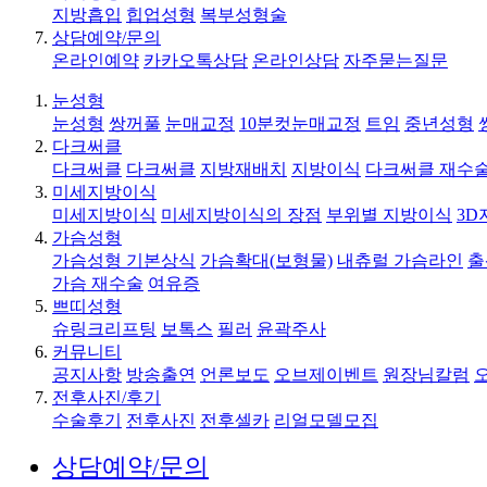
지방흡입
힙업성형
복부성형술
상담예약/문의
온라인예약
카카오톡상담
온라인상담
자주묻는질문
눈성형
눈성형
쌍꺼풀
눈매교정
10분컷눈매교정
트임
중년성형
다크써클
다크써클
다크써클
지방재배치
지방이식
다크써클 재수
미세지방이식
미세지방이식
미세지방이식의 장점
부위별 지방이식
3D
가슴성형
가슴성형 기본상식
가슴확대(보형물)
내츄럴 가슴라인
출
가슴 재수술
여유증
쁘띠성형
슈링크리프팅
보톡스
필러
윤곽주사
커뮤니티
공지사항
방송출연
언론보도
오브제이벤트
원장님칼럼
전후사진/후기
수술후기
전후사진
전후셀카
리얼모델모집
상담예약/문의