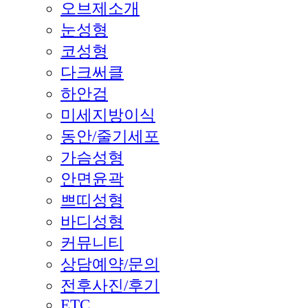
오브제소개
눈성형
코성형
다크써클
하안검
미세지방이식
동안/줄기세포
가슴성형
안면윤곽
쁘띠성형
바디성형
커뮤니티
상담예약/문의
전후사진/후기
ETC