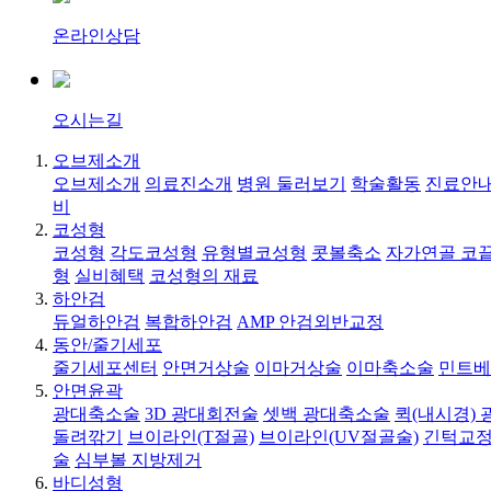
온라인상담
오시는길
오브제소개
오브제소개
의료진소개
병원 둘러보기
학술활동
진료안내
비
코성형
코성형
각도코성형
유형별코성형
콧볼축소
자가연골 코
형
실비혜택
코성형의 재료
하안검
듀얼하안검
복합하안검
AMP 안검외반교정
동안/줄기세포
줄기세포센터
안면거상술
이마거상술
이마축소술
민트베
안면윤곽
광대축소술
3D 광대회전술
셋백 광대축소술
퀵(내시경)
돌려깎기
브이라인(T절골)
브이라인(UV절골술)
긴턱교정
술
심부볼 지방제거
바디성형