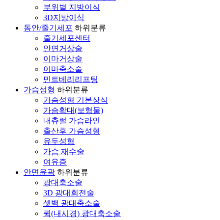
부위별 지방이식
3D지방이식
동안/줄기세포
하위분류
줄기세포센터
안면거상술
이마거상술
이마축소술
민트베리리프팅
가슴성형
하위분류
가슴성형 기본상식
가슴확대(보형물)
내츄럴 가슴라인
출산후 가슴성형
유두성형
가슴 재수술
여유증
안면윤곽
하위분류
광대축소술
3D 광대회전술
셋백 광대축소술
퀵(내시경) 광대축소술