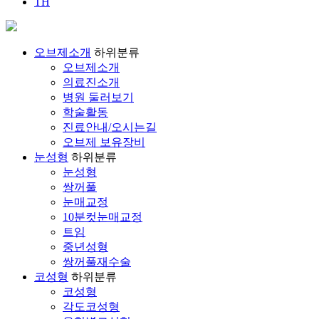
TH
오브제소개
하위분류
오브제소개
의료진소개
병원 둘러보기
학술활동
진료안내/오시는길
오브제 보유장비
눈성형
하위분류
눈성형
쌍꺼풀
눈매교정
10분컷눈매교정
트임
중년성형
쌍꺼풀재수술
코성형
하위분류
코성형
각도코성형