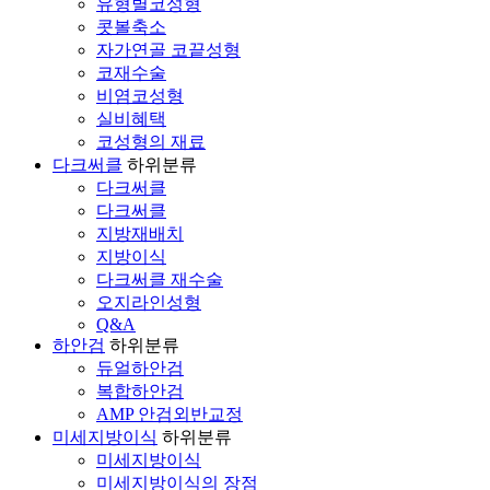
유형별코성형
콧볼축소
자가연골 코끝성형
코재수술
비염코성형
실비혜택
코성형의 재료
다크써클
하위분류
다크써클
다크써클
지방재배치
지방이식
다크써클 재수술
오지라인성형
Q&A
하안검
하위분류
듀얼하안검
복합하안검
AMP 안검외반교정
미세지방이식
하위분류
미세지방이식
미세지방이식의 장점