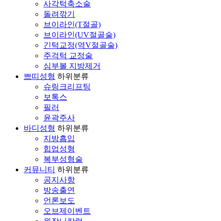
사각턱축소술
돌려깎기
브이라인(T절골)
브이라인(UV절골술)
긴턱교정(역V절골술)
주걱턱 교정술
심부볼 지방제거
쁘띠성형
하위분류
슈링크리프팅
보톡스
필러
윤곽주사
바디성형
하위분류
지방흡입
힙업성형
복부성형술
커뮤니티
하위분류
공지사항
방송출연
언론보도
오브제이벤트