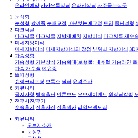
온라인예약
카카오톡상담
온라인상담
자주묻는질문
눈성형
눈성형
쌍꺼풀
눈매교정
10분컷눈매교정
트임
중년성형
다크써클
다크써클
다크써클
지방재배치
지방이식
다크써클 재수
미세지방이식
미세지방이식
미세지방이식의 장점
부위별 지방이식
3D
가슴성형
가슴성형 기본상식
가슴확대(보형물)
내츄럴 가슴라인
출
가슴 재수술
여유증
쁘띠성형
슈링크리프팅
보톡스
필러
윤곽주사
커뮤니티
공지사항
방송출연
언론보도
오브제이벤트
원장님칼럼
전후사진/후기
수술후기
전후사진
전후셀카
리얼모델모집
커뮤니티
오브제소개
눈성형