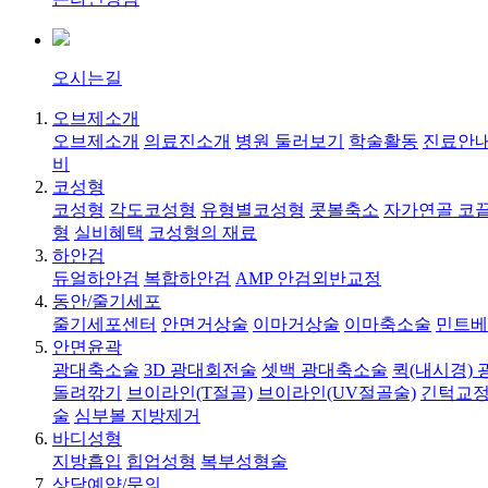
오시는길
오브제소개
오브제소개
의료진소개
병원 둘러보기
학술활동
진료안내
비
코성형
코성형
각도코성형
유형별코성형
콧볼축소
자가연골 코
형
실비혜택
코성형의 재료
하안검
듀얼하안검
복합하안검
AMP 안검외반교정
동안/줄기세포
줄기세포센터
안면거상술
이마거상술
이마축소술
민트베
안면윤곽
광대축소술
3D 광대회전술
셋백 광대축소술
퀵(내시경)
돌려깎기
브이라인(T절골)
브이라인(UV절골술)
긴턱교정
술
심부볼 지방제거
바디성형
지방흡입
힙업성형
복부성형술
상담예약/문의