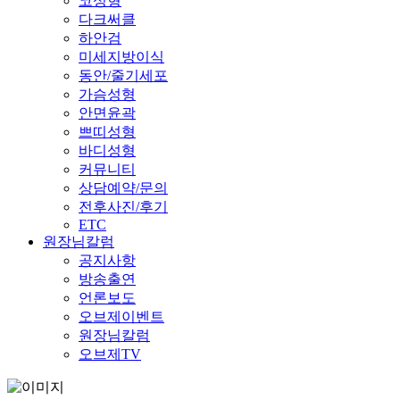
코성형
다크써클
하안검
미세지방이식
동안/줄기세포
가슴성형
안면윤곽
쁘띠성형
바디성형
커뮤니티
상담예약/문의
전후사진/후기
ETC
원장님칼럼
공지사항
방송출연
언론보도
오브제이벤트
원장님칼럼
오브제TV