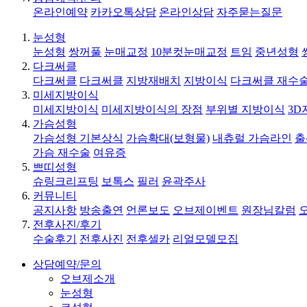
온라인예약
카카오톡상담
온라인상담
자주묻는질문
눈성형
눈성형
쌍꺼풀
눈매교정
10분컷눈매교정
트임
중년성형
다크써클
다크써클
다크써클
지방재배치
지방이식
다크써클 재수
미세지방이식
미세지방이식
미세지방이식의 장점
부위별 지방이식
3D
가슴성형
가슴성형 기본상식
가슴확대(보형물)
내츄럴 가슴라인
출
가슴 재수술
여유증
쁘띠성형
슈링크리프팅
보톡스
필러
윤곽주사
커뮤니티
공지사항
방송출연
언론보도
오브제이벤트
원장님칼럼
전후사진/후기
수술후기
전후사진
전후셀카
리얼모델모집
상담예약/문의
오브제소개
눈성형