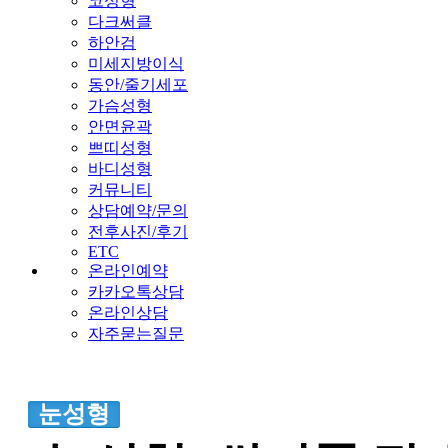
코성형
다크써클
하안검
미세지방이식
동안/줄기세포
가슴성형
안면윤곽
쁘띠성형
바디성형
커뮤니티
상담예약/문의
전후사진/후기
ETC
온라인예약
카카오톡상담
온라인상담
자주묻는질문
눈성형