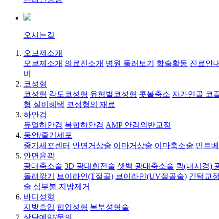
오시는길
오브제소개
오브제소개
의료진소개
병원 둘러보기
학술활동
진료안내
비
코성형
코성형
각도코성형
유형별코성형
콧볼축소
자가연골 코
형
실비혜택
코성형의 재료
하안검
듀얼하안검
복합하안검
AMP 안검외반교정
동안/줄기세포
줄기세포센터
안면거상술
이마거상술
이마축소술
민트베
안면윤곽
광대축소술
3D 광대회전술
셋백 광대축소술
퀵(내시경)
돌려깎기
브이라인(T절골)
브이라인(UV절골술)
긴턱교정
술
심부볼 지방제거
바디성형
지방흡입
힙업성형
복부성형술
상담예약/문의