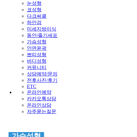
눈성형
코성형
다크써클
하안검
미세지방이식
동안/줄기세포
가슴성형
안면윤곽
쁘띠성형
바디성형
커뮤니티
상담예약/문의
전후사진/후기
ETC
온라인예약
카카오톡상담
온라인상담
자주묻는질문
가슴성형