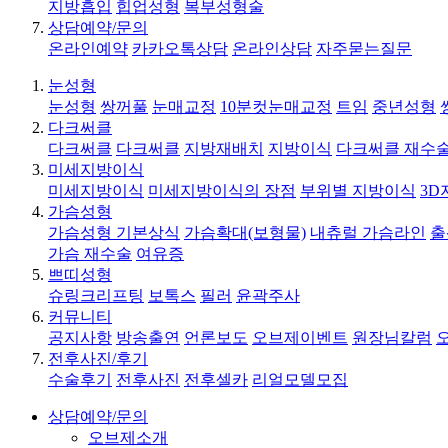
지방흡입
힙업성형
복부성형술
상담예약/문의
온라인예약
카카오톡상담
온라인상담
자주묻는질문
눈성형
눈성형
쌍꺼풀
눈매교정
10분컷눈매교정
트임
중년성형
다크써클
다크써클
다크써클
지방재배치
지방이식
다크써클 재수
미세지방이식
미세지방이식
미세지방이식의 장점
부위별 지방이식
3D
가슴성형
가슴성형 기본상식
가슴확대(보형물)
내츄럴 가슴라인
출
가슴 재수술
여유증
쁘띠성형
슈링크리프팅
보톡스
필러
윤곽주사
커뮤니티
공지사항
방송출연
언론보도
오브제이벤트
원장님칼럼
전후사진/후기
수술후기
전후사진
전후셀카
리얼모델모집
상담예약/문의
오브제소개