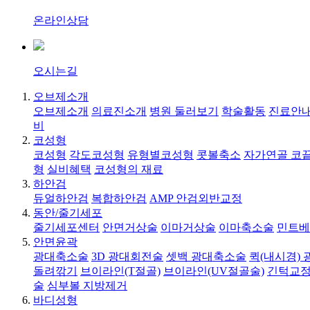
온라인상담
오시는길
오브제소개
오브제소개
의료진소개
병원 둘러보기
학술활동
진료안내
비
코성형
코성형
각도코성형
유형별코성형
콧볼축소
자가연골 코
형
실비혜택
코성형의 재료
하안검
듀얼하안검
복합하안검
AMP 안검외반교정
동안/줄기세포
줄기세포센터
안면거상술
이마거상술
이마축소술
민트베
안면윤곽
광대축소술
3D 광대회전술
셋백 광대축소술
퀵(내시경)
돌려깎기
브이라인(T절골)
브이라인(UV절골술)
긴턱교정
술
심부볼 지방제거
바디성형