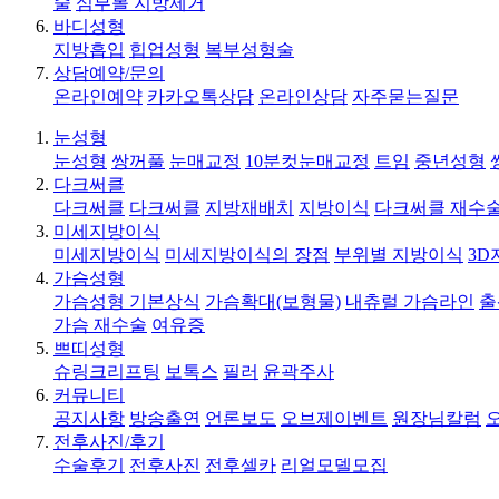
술
심부볼 지방제거
바디성형
지방흡입
힙업성형
복부성형술
상담예약/문의
온라인예약
카카오톡상담
온라인상담
자주묻는질문
눈성형
눈성형
쌍꺼풀
눈매교정
10분컷눈매교정
트임
중년성형
다크써클
다크써클
다크써클
지방재배치
지방이식
다크써클 재수
미세지방이식
미세지방이식
미세지방이식의 장점
부위별 지방이식
3D
가슴성형
가슴성형 기본상식
가슴확대(보형물)
내츄럴 가슴라인
출
가슴 재수술
여유증
쁘띠성형
슈링크리프팅
보톡스
필러
윤곽주사
커뮤니티
공지사항
방송출연
언론보도
오브제이벤트
원장님칼럼
전후사진/후기
수술후기
전후사진
전후셀카
리얼모델모집