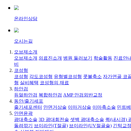
온라인상담
오시는길
오브제소개
오브제소개
의료진소개
병원 둘러보기
학술활동
진료안내
비
코성형
코성형
각도코성형
유형별코성형
콧볼축소
자가연골 코
형
실비혜택
코성형의 재료
하안검
듀얼하안검
복합하안검
AMP 안검외반교정
동안/줄기세포
줄기세포센터
안면거상술
이마거상술
이마축소술
민트베
안면윤곽
광대축소술
3D 광대회전술
셋백 광대축소술
퀵(내시경)
돌려깎기
브이라인(T절골)
브이라인(UV절골술)
긴턱교정