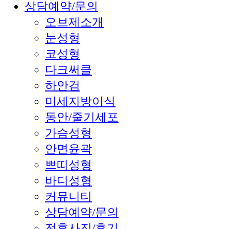
상담예약/문의
오브제소개
눈성형
코성형
다크써클
하안검
미세지방이식
동안/줄기세포
가슴성형
안면윤곽
쁘띠성형
바디성형
커뮤니티
상담예약/문의
전후사진/후기