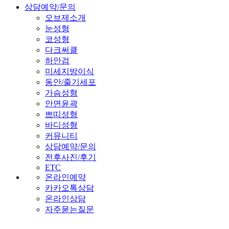
상담예약/문의
오브제소개
눈성형
코성형
다크써클
하안검
미세지방이식
동안/줄기세포
가슴성형
안면윤곽
쁘띠성형
바디성형
커뮤니티
상담예약/문의
전후사진/후기
ETC
온라인예약
카카오톡상담
온라인상담
자주묻는질문