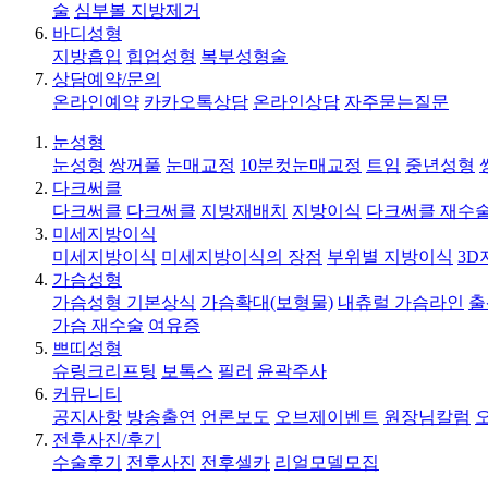
술
심부볼 지방제거
바디성형
지방흡입
힙업성형
복부성형술
상담예약/문의
온라인예약
카카오톡상담
온라인상담
자주묻는질문
눈성형
눈성형
쌍꺼풀
눈매교정
10분컷눈매교정
트임
중년성형
다크써클
다크써클
다크써클
지방재배치
지방이식
다크써클 재수
미세지방이식
미세지방이식
미세지방이식의 장점
부위별 지방이식
3D
가슴성형
가슴성형 기본상식
가슴확대(보형물)
내츄럴 가슴라인
출
가슴 재수술
여유증
쁘띠성형
슈링크리프팅
보톡스
필러
윤곽주사
커뮤니티
공지사항
방송출연
언론보도
오브제이벤트
원장님칼럼
전후사진/후기
수술후기
전후사진
전후셀카
리얼모델모집