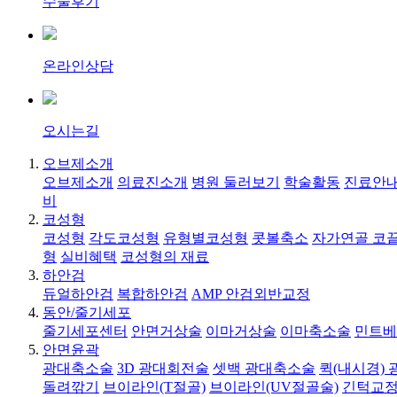
수술후기
온라인상담
오시는길
오브제소개
오브제소개
의료진소개
병원 둘러보기
학술활동
진료안내
비
코성형
코성형
각도코성형
유형별코성형
콧볼축소
자가연골 코
형
실비혜택
코성형의 재료
하안검
듀얼하안검
복합하안검
AMP 안검외반교정
동안/줄기세포
줄기세포센터
안면거상술
이마거상술
이마축소술
민트베
안면윤곽
광대축소술
3D 광대회전술
셋백 광대축소술
퀵(내시경)
돌려깎기
브이라인(T절골)
브이라인(UV절골술)
긴턱교정