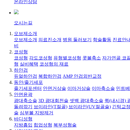
온라인상담
오시는길
오브제소개
오브제소개
의료진소개
병원 둘러보기
학술활동
진료안내
비
코성형
코성형
각도코성형
유형별코성형
콧볼축소
자가연골 코
형
실비혜택
코성형의 재료
하안검
듀얼하안검
복합하안검
AMP 안검외반교정
동안/줄기세포
줄기세포센터
안면거상술
이마거상술
이마축소술
민트베
안면윤곽
광대축소술
3D 광대회전술
셋백 광대축소술
퀵(내시경)
돌려깎기
브이라인(T절골)
브이라인(UV절골술)
긴턱교정
술
심부볼 지방제거
바디성형
지방흡입
힙업성형
복부성형술