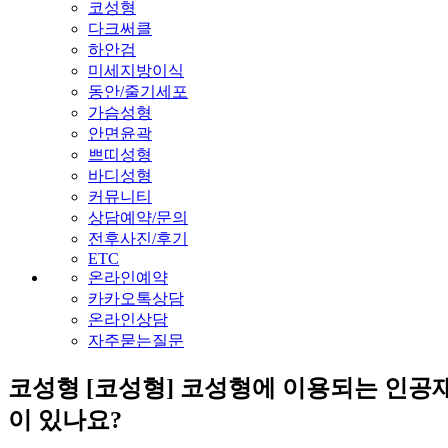
코성형
다크써클
하안검
미세지방이식
동안/줄기세포
가슴성형
안면윤곽
쁘띠성형
바디성형
커뮤니티
상담예약/문의
전후사진/후기
ETC
온라인예약
카카오톡상담
온라인상담
자주묻는질문
코성형
[코성형] 코성형에 이용되는 인공
이 있나요?