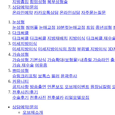
지방흡입
힙업성형
복부성형술
상담예약/문의
온라인예약
카카오톡상담
온라인상담
자주묻는질문
눈성형
눈성형
쌍꺼풀
눈매교정
10분컷눈매교정
트임
중년성형
다크써클
다크써클
다크써클
지방재배치
지방이식
다크써클 재수
미세지방이식
미세지방이식
미세지방이식의 장점
부위별 지방이식
3D
가슴성형
가슴성형 기본상식
가슴확대(보형물)
내츄럴 가슴라인
출
가슴 재수술
여유증
쁘띠성형
슈링크리프팅
보톡스
필러
윤곽주사
커뮤니티
공지사항
방송출연
언론보도
오브제이벤트
원장님칼럼
전후사진/후기
수술후기
전후사진
전후셀카
리얼모델모집
상담예약/문의
오브제소개