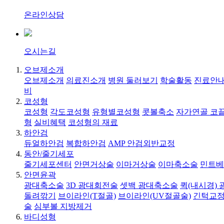
온라인상담
오시는길
오브제소개
오브제소개
의료진소개
병원 둘러보기
학술활동
진료안내
비
코성형
코성형
각도코성형
유형별코성형
콧볼축소
자가연골 코
형
실비혜택
코성형의 재료
하안검
듀얼하안검
복합하안검
AMP 안검외반교정
동안/줄기세포
줄기세포센터
안면거상술
이마거상술
이마축소술
민트베
안면윤곽
광대축소술
3D 광대회전술
셋백 광대축소술
퀵(내시경)
돌려깎기
브이라인(T절골)
브이라인(UV절골술)
긴턱교정
술
심부볼 지방제거
바디성형