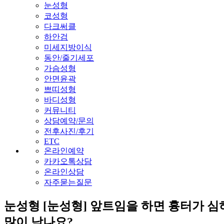
눈성형
코성형
다크써클
하안검
미세지방이식
동안/줄기세포
가슴성형
안면윤곽
쁘띠성형
바디성형
커뮤니티
상담예약/문의
전후사진/후기
ETC
온라인예약
카카오톡상담
온라인상담
자주묻는질문
눈성형
[눈성형] 앞트임을 하면 흉터가 
많이 남나요?