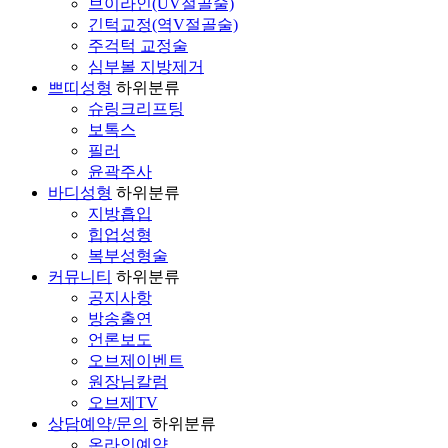
브이라인(UV절골술)
긴턱교정(역V절골술)
주걱턱 교정술
심부볼 지방제거
쁘띠성형
하위분류
슈링크리프팅
보톡스
필러
윤곽주사
바디성형
하위분류
지방흡입
힙업성형
복부성형술
커뮤니티
하위분류
공지사항
방송출연
언론보도
오브제이벤트
원장님칼럼
오브제TV
상담예약/문의
하위분류
온라인예약