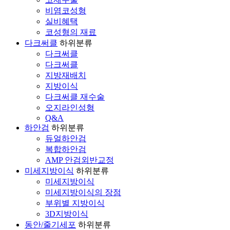
비염코성형
실비혜택
코성형의 재료
다크써클
하위분류
다크써클
다크써클
지방재배치
지방이식
다크써클 재수술
오지라인성형
Q&A
하안검
하위분류
듀얼하안검
복합하안검
AMP 안검외반교정
미세지방이식
하위분류
미세지방이식
미세지방이식의 장점
부위별 지방이식
3D지방이식
동안/줄기세포
하위분류