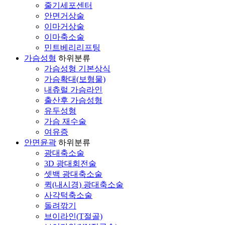
줄기세포센터
안면거상술
이마거상술
이마축소술
민트베리리프팅
가슴성형
하위분류
가슴성형 기본상식
가슴확대(보형물)
내츄럴 가슴라인
출산후 가슴성형
유두성형
가슴 재수술
여유증
안면윤곽
하위분류
광대축소술
3D 광대회전술
셋백 광대축소술
퀵(내시경) 광대축소술
사각턱축소술
돌려깎기
브이라인(T절골)