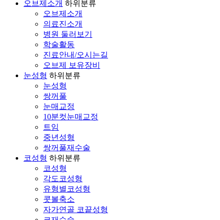
오브제소개
하위분류
오브제소개
의료진소개
병원 둘러보기
학술활동
진료안내/오시는길
오브제 보유장비
눈성형
하위분류
눈성형
쌍꺼풀
눈매교정
10분컷눈매교정
트임
중년성형
쌍꺼풀재수술
코성형
하위분류
코성형
각도코성형
유형별코성형
콧볼축소
자가연골 코끝성형
코재수술