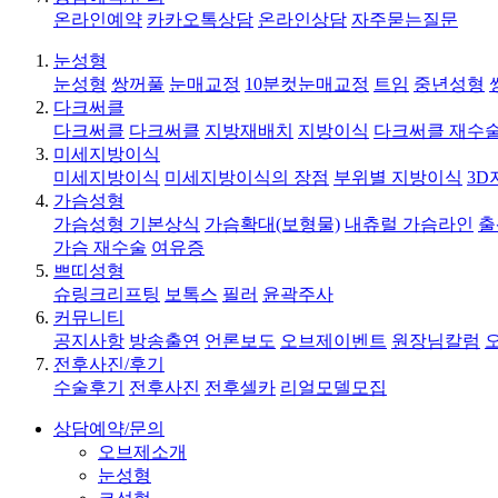
온라인예약
카카오톡상담
온라인상담
자주묻는질문
눈성형
눈성형
쌍꺼풀
눈매교정
10분컷눈매교정
트임
중년성형
다크써클
다크써클
다크써클
지방재배치
지방이식
다크써클 재수
미세지방이식
미세지방이식
미세지방이식의 장점
부위별 지방이식
3D
가슴성형
가슴성형 기본상식
가슴확대(보형물)
내츄럴 가슴라인
출
가슴 재수술
여유증
쁘띠성형
슈링크리프팅
보톡스
필러
윤곽주사
커뮤니티
공지사항
방송출연
언론보도
오브제이벤트
원장님칼럼
전후사진/후기
수술후기
전후사진
전후셀카
리얼모델모집
상담예약/문의
오브제소개
눈성형