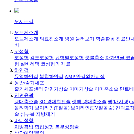
오시는길
오브제소개
오브제소개
의료진소개
병원 둘러보기
학술활동
진료안내
비
코성형
코성형
각도코성형
유형별코성형
콧볼축소
자가연골 코
형
실비혜택
코성형의 재료
하안검
듀얼하안검
복합하안검
AMP 안검외반교정
동안/줄기세포
줄기세포센터
안면거상술
이마거상술
이마축소술
민트베
안면윤곽
광대축소술
3D 광대회전술
셋백 광대축소술
퀵(내시경)
돌려깎기
브이라인(T절골)
브이라인(UV절골술)
긴턱교정
술
심부볼 지방제거
바디성형
지방흡입
힙업성형
복부성형술
상담예약/문의