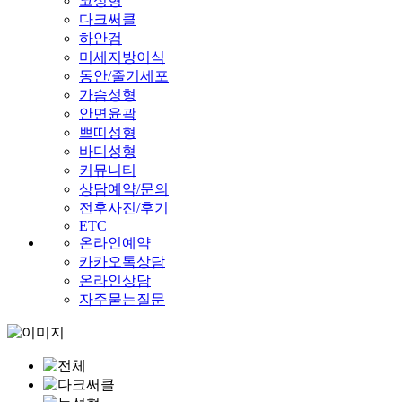
코성형
다크써클
하안검
미세지방이식
동안/줄기세포
가슴성형
안면윤곽
쁘띠성형
바디성형
커뮤니티
상담예약/문의
전후사진/후기
ETC
온라인예약
카카오톡상담
온라인상담
자주묻는질문