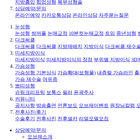
지방흡입
힙업성형
복부성형술
상담예약/문의
온라인예약
카카오톡상담
온라인상담
자주묻는질문
눈성형
눈성형
쌍꺼풀
눈매교정
10분컷눈매교정
트임
중년성형
다크써클
다크써클
다크써클
지방재배치
지방이식
다크써클 재수
미세지방이식
미세지방이식
미세지방이식의 장점
부위별 지방이식
3D
가슴성형
가슴성형 기본상식
가슴확대(보형물)
내츄럴 가슴라인
출
가슴 재수술
여유증
쁘띠성형
슈링크리프팅
보톡스
필러
윤곽주사
커뮤니티
공지사항
방송출연
언론보도
오브제이벤트
원장님칼럼
전후사진/후기
수술후기
전후사진
전후셀카
리얼모델모집
상담예약/문의
오브제소개