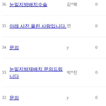
36
눈밑지방배치수술
김*혜
0
35
아래 사진 올린 사람입니다.
연
0
34
문의
y
0
눈밑지방재배치 문의드립
33
박*진
0
니다
32
문의
y
0