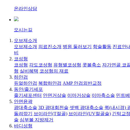
온라인상담
오시는길
오브제소개
오브제소개
의료진소개
병원 둘러보기
학술활동
진료안내
비
코성형
코성형
각도코성형
유형별코성형
콧볼축소
자가연골 코
형
실비혜택
코성형의 재료
하안검
듀얼하안검
복합하안검
AMP 안검외반교정
동안/줄기세포
줄기세포센터
안면거상술
이마거상술
이마축소술
민트베
안면윤곽
광대축소술
3D 광대회전술
셋백 광대축소술
퀵(내시경)
돌려깎기
브이라인(T절골)
브이라인(UV절골술)
긴턱교정
술
심부볼 지방제거
바디성형