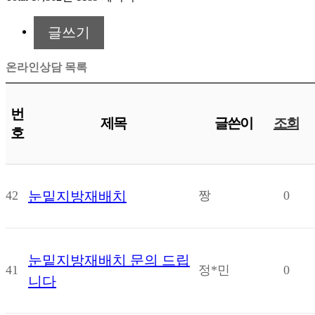
글쓰기
온라인상담 목록
번
제목
글쓴이
조회
호
42
눈밑지방재배치
짱
0
눈밑지방재배치 문의 드립
41
정*민
0
니다