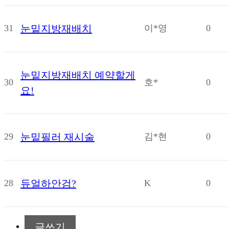
31
눈밑지방재배치
이*영
0
눈밑지방재배치 예약할게
30
호*
0
요!
29
눈밑필러 재시술
김*현
0
28
듀얼하안검?
K
0
글쓰기