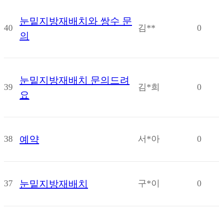
눈밑지방재배치와 쌍수 문
40
김**
0
의
눈밑지방재배치 문의드려
39
김*희
0
요
38
예약
서*아
0
37
눈밑지방재배치
구*이
0