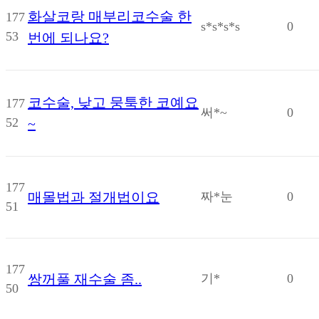
화살코랑 매부리코수술 한
177
s*s*s*s
0
53
번에 되나요?
코수술, 낮고 뭉툭한 코예요
177
써*~
0
52
~
177
매몰법과 절개법이요
짜*눈
0
51
177
쌍꺼풀 재수술 좀..
기*
0
50