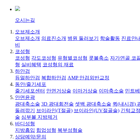
오시는길
오브제소개
오브제소개
의료진소개
병원 둘러보기
학술활동
진료안내
비
코성형
코성형
각도코성형
유형별코성형
콧볼축소
자가연골 코
형
실비혜택
코성형의 재료
하안검
듀얼하안검
복합하안검
AMP 안검외반교정
동안/줄기세포
줄기세포센터
안면거상술
이마거상술
이마축소술
민트베
안면윤곽
광대축소술
3D 광대회전술
셋백 광대축소술
퀵(내시경)
돌려깎기
브이라인(T절골)
브이라인(UV절골술)
긴턱교정
술
심부볼 지방제거
바디성형
지방흡입
힙업성형
복부성형술
상담예약/문의