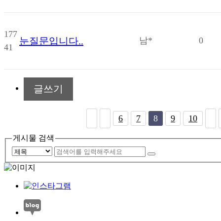
177
눈질문입니다..
남*
0
41
글쓰기
6
7
8
9
10
게시물 검색