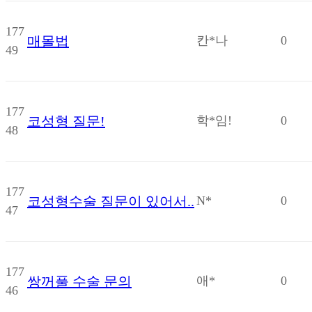
177
매몰법
칸*나
0
49
177
코성형 질문!
학*임!
0
48
177
코성형수술 질문이 있어서..
N*
0
47
177
쌍꺼풀 수술 문의
애*
0
46