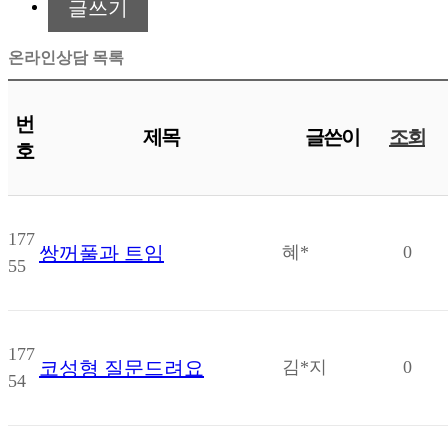
글쓰기
온라인상담 목록
번
제목
글쓴이
조회
호
177
쌍꺼풀과 트임
혜*
0
55
177
코성형 질문드려요
김*지
0
54