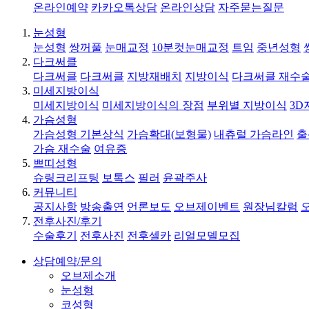
온라인예약
카카오톡상담
온라인상담
자주묻는질문
눈성형
눈성형
쌍꺼풀
눈매교정
10분컷눈매교정
트임
중년성형
다크써클
다크써클
다크써클
지방재배치
지방이식
다크써클 재수
미세지방이식
미세지방이식
미세지방이식의 장점
부위별 지방이식
3D
가슴성형
가슴성형 기본상식
가슴확대(보형물)
내츄럴 가슴라인
출
가슴 재수술
여유증
쁘띠성형
슈링크리프팅
보톡스
필러
윤곽주사
커뮤니티
공지사항
방송출연
언론보도
오브제이벤트
원장님칼럼
전후사진/후기
수술후기
전후사진
전후셀카
리얼모델모집
상담예약/문의
오브제소개
눈성형
코성형