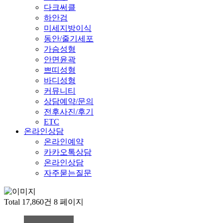
다크써클
하안검
미세지방이식
동안/줄기세포
가슴성형
안면윤곽
쁘띠성형
바디성형
커뮤니티
상담예약/문의
전후사진/후기
ETC
온라인상담
온라인예약
카카오톡상담
온라인상담
자주묻는질문
Total 17,860건
8 페이지