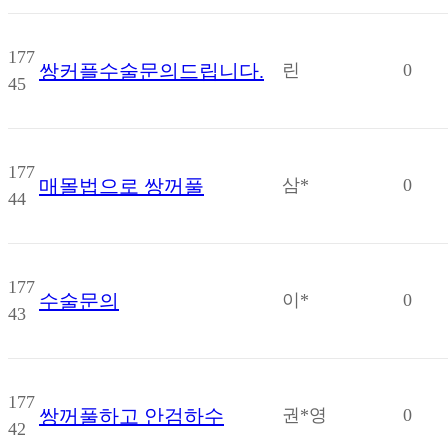
177
쌍커플수술문의드립니다.
린
0
45
177
매몰법으로 쌍꺼풀
삼*
0
44
177
수술문의
이*
0
43
177
쌍꺼풀하고 안검하수
권*영
0
42