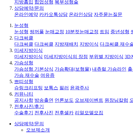
지방흡입
힙업성형
복부성형술
상담예약/문의
온라인예약
카카오톡상담
온라인상담
자주묻는질문
눈성형
눈성형
쌍꺼풀
눈매교정
10분컷눈매교정
트임
중년성형
다크써클
다크써클
다크써클
지방재배치
지방이식
다크써클 재수
미세지방이식
미세지방이식
미세지방이식의 장점
부위별 지방이식
3D
가슴성형
가슴성형 기본상식
가슴확대(보형물)
내츄럴 가슴라인
출
가슴 재수술
여유증
쁘띠성형
슈링크리프팅
보톡스
필러
윤곽주사
커뮤니티
공지사항
방송출연
언론보도
오브제이벤트
원장님칼럼
전후사진/후기
수술후기
전후사진
전후셀카
리얼모델모집
상담예약/문의
오브제소개