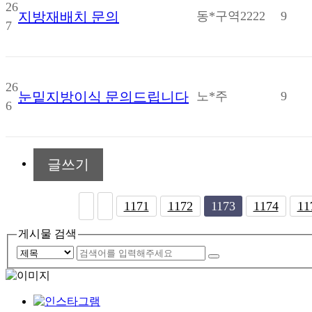
26
지방재배치 문의
동*구역2222
9
7
26
눈밑지방이식 문의드립니다
노*주
9
6
글쓰기
음
맨끝
1171
1172
1173
1174
11
게시물 검색