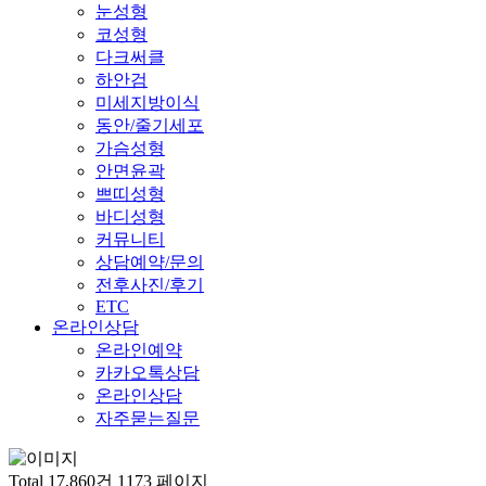
눈성형
코성형
다크써클
하안검
미세지방이식
동안/줄기세포
가슴성형
안면윤곽
쁘띠성형
바디성형
커뮤니티
상담예약/문의
전후사진/후기
ETC
온라인상담
온라인예약
카카오톡상담
온라인상담
자주묻는질문
Total 17,860건
1173 페이지