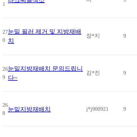
다크써클색소
1
눈밑 필러 제거 및 지방재배
27
장*지
9
0
치
눈밑지방재배치 문의드립니
26
김*진
9
9
다~
26
눈밑지방재배치
j*j900921
9
8