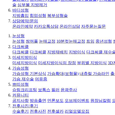
술
심부볼 지방제거
바디성형
지방흡입
힙업성형
복부성형술
상담예약/문의
온라인예약
카카오톡상담
온라인상담
자주묻는질문
눈성형
눈성형
쌍꺼풀
눈매교정
10분컷눈매교정
트임
중년성형
다크써클
다크써클
다크써클
지방재배치
지방이식
다크써클 재수
미세지방이식
미세지방이식
미세지방이식의 장점
부위별 지방이식
3D
가슴성형
가슴성형 기본상식
가슴확대(보형물)
내츄럴 가슴라인
출
가슴 재수술
여유증
쁘띠성형
슈링크리프팅
보톡스
필러
윤곽주사
커뮤니티
공지사항
방송출연
언론보도
오브제이벤트
원장님칼럼
전후사진/후기
수술후기
전후사진
전후셀카
리얼모델모집