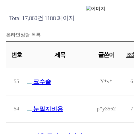
Total 17,860건
1188 페이지
온라인상담 목록
번호
제목
글쓴이
조
55
코수술
Y*y*
6
54
눈밑지비용
p*y3562
7