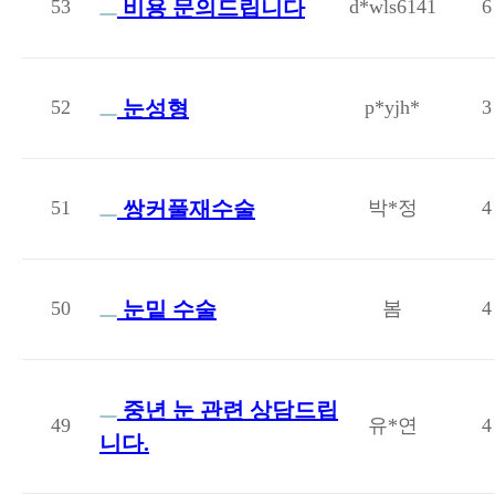
53
비용 문의드립니다
d*wls6141
6
52
눈성형
p*yjh*
3
51
쌍커풀재수술
박*정
4
50
눈밑 수술
봄
4
중년 눈 관련 상담드립
49
유*연
4
니다.