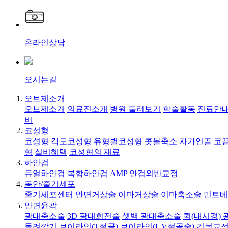
온라인상담
오시는길
오브제소개
오브제소개
의료진소개
병원 둘러보기
학술활동
진료안내
비
코성형
코성형
각도코성형
유형별코성형
콧볼축소
자가연골 코
형
실비혜택
코성형의 재료
하안검
듀얼하안검
복합하안검
AMP 안검외반교정
동안/줄기세포
줄기세포센터
안면거상술
이마거상술
이마축소술
민트베
안면윤곽
광대축소술
3D 광대회전술
셋백 광대축소술
퀵(내시경)
돌려깎기
브이라인(T절골)
브이라인(UV절골술)
긴턱교정