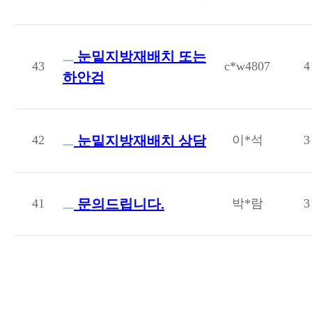
눈밑지방재배치 또는
43
c*w4807
4
하안검
42
눈밑지방재배치 상담
이*석
3
41
문의드립니다.
박*람
3