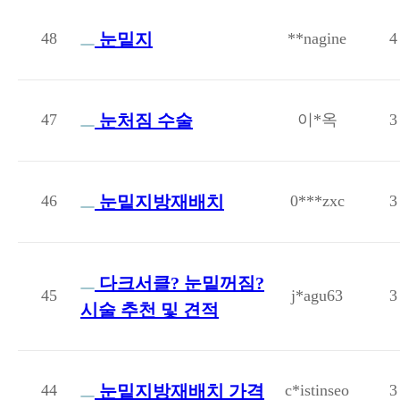
48
눈밑지
**nagine
4
47
눈처짐 수술
이*옥
3
46
눈밑지방재배치
0***zxc
3
다크서클? 눈밑꺼짐?
45
j*agu63
3
시술 추천 및 견적
44
눈밑지방재배치 가격
c*istinseo
3