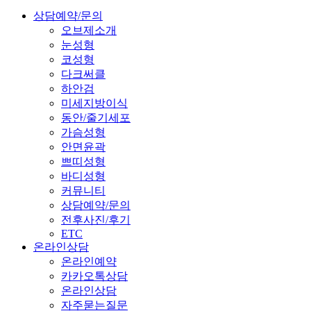
상담예약/문의
오브제소개
눈성형
코성형
다크써클
하안검
미세지방이식
동안/줄기세포
가슴성형
안면윤곽
쁘띠성형
바디성형
커뮤니티
상담예약/문의
전후사진/후기
ETC
온라인상담
온라인예약
카카오톡상담
온라인상담
자주묻는질문