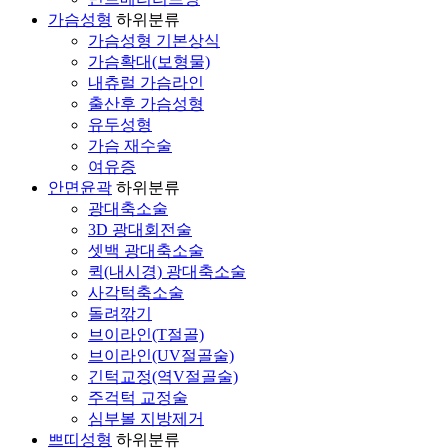
가슴성형
하위분류
가슴성형 기본상식
가슴확대(보형물)
내츄럴 가슴라인
출산후 가슴성형
유두성형
가슴 재수술
여유증
안면윤곽
하위분류
광대축소술
3D 광대회전술
셋백 광대축소술
퀵(내시경) 광대축소술
사각턱축소술
돌려깎기
브이라인(T절골)
브이라인(UV절골술)
긴턱교정(역V절골술)
주걱턱 교정술
심부볼 지방제거
쁘띠성형
하위분류