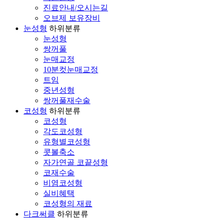
진료안내/오시는길
오브제 보유장비
눈성형
하위분류
눈성형
쌍꺼풀
눈매교정
10분컷눈매교정
트임
중년성형
쌍꺼풀재수술
코성형
하위분류
코성형
각도코성형
유형별코성형
콧볼축소
자가연골 코끝성형
코재수술
비염코성형
실비혜택
코성형의 재료
다크써클
하위분류