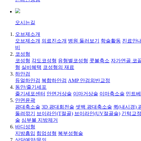
오시는길
오브제소개
오브제소개
의료진소개
병원 둘러보기
학술활동
진료안내
비
코성형
코성형
각도코성형
유형별코성형
콧볼축소
자가연골 코
형
실비혜택
코성형의 재료
하안검
듀얼하안검
복합하안검
AMP 안검외반교정
동안/줄기세포
줄기세포센터
안면거상술
이마거상술
이마축소술
민트베
안면윤곽
광대축소술
3D 광대회전술
셋백 광대축소술
퀵(내시경)
돌려깎기
브이라인(T절골)
브이라인(UV절골술)
긴턱교정
술
심부볼 지방제거
바디성형
지방흡입
힙업성형
복부성형술
상담예약/문의