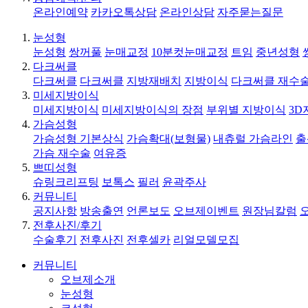
온라인예약
카카오톡상담
온라인상담
자주묻는질문
눈성형
눈성형
쌍꺼풀
눈매교정
10분컷눈매교정
트임
중년성형
다크써클
다크써클
다크써클
지방재배치
지방이식
다크써클 재수
미세지방이식
미세지방이식
미세지방이식의 장점
부위별 지방이식
3D
가슴성형
가슴성형 기본상식
가슴확대(보형물)
내츄럴 가슴라인
출
가슴 재수술
여유증
쁘띠성형
슈링크리프팅
보톡스
필러
윤곽주사
커뮤니티
공지사항
방송출연
언론보도
오브제이벤트
원장님칼럼
전후사진/후기
수술후기
전후사진
전후셀카
리얼모델모집
커뮤니티
오브제소개
눈성형