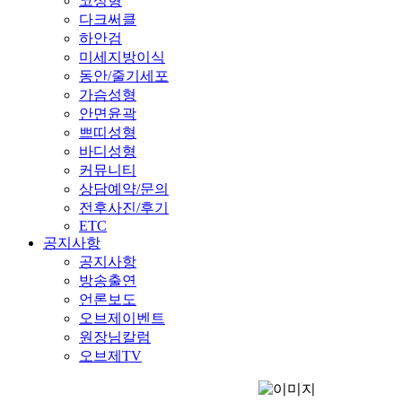
코성형
다크써클
하안검
미세지방이식
동안/줄기세포
가슴성형
안면윤곽
쁘띠성형
바디성형
커뮤니티
상담예약/문의
전후사진/후기
ETC
공지사항
공지사항
방송출연
언론보도
오브제이벤트
원장님칼럼
오브제TV