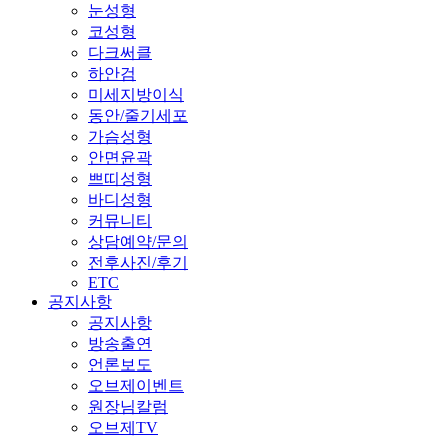
눈성형
코성형
다크써클
하안검
미세지방이식
동안/줄기세포
가슴성형
안면윤곽
쁘띠성형
바디성형
커뮤니티
상담예약/문의
전후사진/후기
ETC
공지사항
공지사항
방송출연
언론보도
오브제이벤트
원장님칼럼
오브제TV