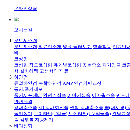
온라인상담
오시는길
오브제소개
오브제소개
의료진소개
병원 둘러보기
학술활동
진료안내
비
코성형
코성형
각도코성형
유형별코성형
콧볼축소
자가연골 코
형
실비혜택
코성형의 재료
하안검
듀얼하안검
복합하안검
AMP 안검외반교정
동안/줄기세포
줄기세포센터
안면거상술
이마거상술
이마축소술
민트베
안면윤곽
광대축소술
3D 광대회전술
셋백 광대축소술
퀵(내시경)
돌려깎기
브이라인(T절골)
브이라인(UV절골술)
긴턱교정
술
심부볼 지방제거
바디성형