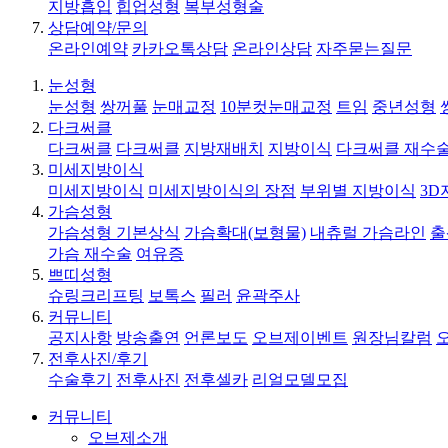
지방흡입
힙업성형
복부성형술
상담예약/문의
온라인예약
카카오톡상담
온라인상담
자주묻는질문
눈성형
눈성형
쌍꺼풀
눈매교정
10분컷눈매교정
트임
중년성형
다크써클
다크써클
다크써클
지방재배치
지방이식
다크써클 재수
미세지방이식
미세지방이식
미세지방이식의 장점
부위별 지방이식
3D
가슴성형
가슴성형 기본상식
가슴확대(보형물)
내츄럴 가슴라인
출
가슴 재수술
여유증
쁘띠성형
슈링크리프팅
보톡스
필러
윤곽주사
커뮤니티
공지사항
방송출연
언론보도
오브제이벤트
원장님칼럼
전후사진/후기
수술후기
전후사진
전후셀카
리얼모델모집
커뮤니티
오브제소개